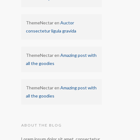
ThemeNectar
en
Auctor
consectetur ligula gravida
ThemeNectar
en
Amazing post with
all the goodies
ThemeNectar
en
Amazing post with
all the goodies
ABOUT THE BLOG
Lorem ipsum dolor sit amet, consectetur