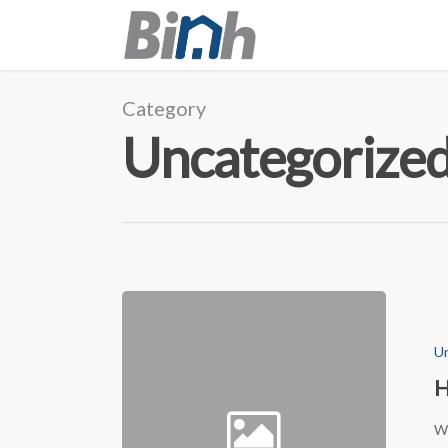
Category
Uncategorize
Un
H
We