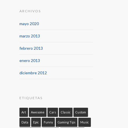
ARCHIVOS
mayo 2020
marzo 2013
febrero 2013
enero 2013
diciembre 2012
ETIQUETAS
Art
Awesome
Cars
Classic
Custom
Data
Epic
Funny
Gaming Tips
Music