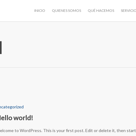
INICIO
QUIENES SOMOS
QUÉ HACEMOS
SERVICI
d
categorized
ello world!
lcome to WordPress. This is your first post. Edit or delete it, then start